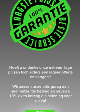
plaatsen van de buitenunit. standaard 
tot max 2,5 meter hoogte.

Exclusief: opstellingsbalk of 
wandbeugel.

Elektrische aansluiting van de 
binnen/buitenunit

Condensafvoer van binnen naar buiten 
van maximaal 3 meter op natuurlijke 
afschot.

Indienststelling systeem, vacumeren, 
Heeft u ondanks onze extreem lage
prijzen toch elders een lagere offerte
lektest, testen van het systeem op 
ontvangen?
werking.

Korte instructie aan gebruiker.

Wij passen onze prijs graag aan
naar hetzelfde bedrag én geven u
10% extra korting als beloning voor
de tip!
Niet inbegrepen (tegen meerprijs 