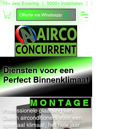
15+ Jaar Ervaring   |   5000+ Installaties   |   3500+ Tevreden
Offerte via Whatsapp
Diensten voor een
Perfect Binnenklimaat
MONTAGE
Professionele plaatsing van
Daikin airconditioners voor een
optimaal klimaat, het hele jaar