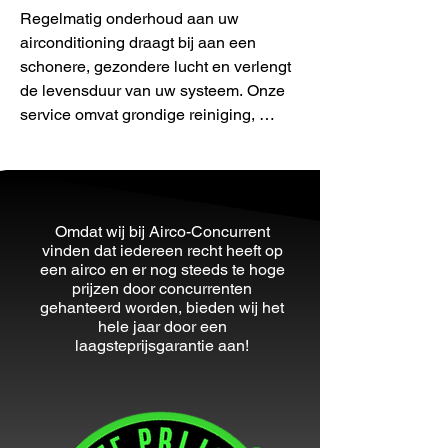
is voor plaatsing en montage 
Regelmatig onderhoud aan uw 
buitenunit.

airconditioning draagt bij aan een 
schonere, gezondere lucht en verlengt 
Een standaard installatie duurt 
de levensduur van uw systeem. Onze 
maximaal 3 uur. 

service omvat grondige reiniging, 
vervanging van filters, en een complete 
Ander extra werk wat niet voorzien 
check-up om de energie-efficiëntie en 
is word gerekend per uur,

AIRCO-CONFIGURATOR
prestaties te optimaliseren.

zie hier onze tarieven.
Omdat wij bij Airco-Concurrent
vinden dat iedereen recht heeft op
De buitenunit wordt standaard tot 2 
een airco en er nog steeds te hoge
meter van de binnenunit geplaatst.

prijzen door concurrenten
gehanteerd worden, bieden wij het
hele jaar door een
Het boren van een gat (circa 65mm) 
laagsteprijsgarantie aan!
van binnen naar buiten, door een 
spouw/muur of houten wand voor de 
leidingen inclusief afkitten.

Het ophangen van de binnenunit en 