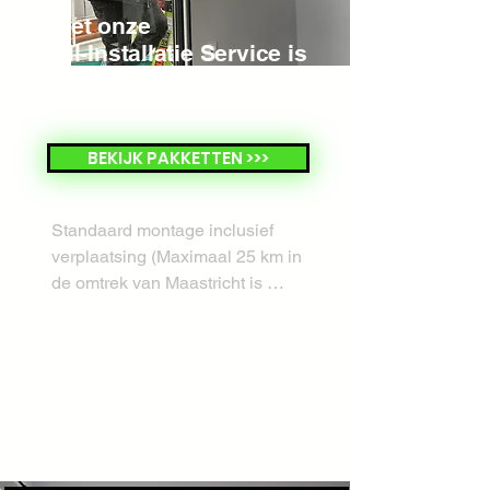
Met onze
All-Installatie Service is
alles geregeld,
van A tot Z!
BEKIJK PAKKETTEN >>>
Standaard montage inclusief 
verplaatsing (Maximaal 25 km in 
de omtrek van Maastricht is 
inbegrepen, daarboven € 0,75 ct. 
per gereden kilometer)

De buitenunit wordt standaard tot 2 
meter van de binnenunit geplaatst.

Het boren van een gat (circa 