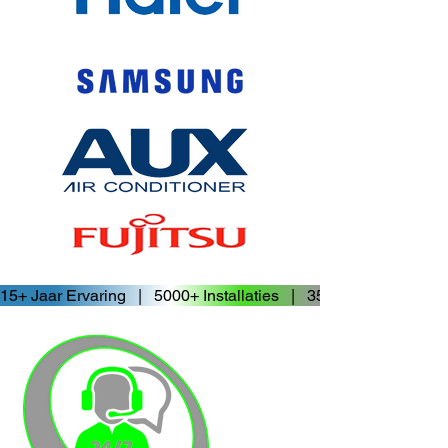
15+ Jaar Ervaring   |   5000+ Installaties   |   3500+ Tevreden 