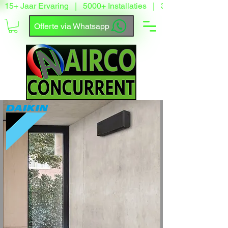
15+ Jaar Ervaring   |   5000+ Installaties   |   3500+ Tevreden
Offerte via Whatsapp