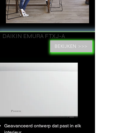
DAIKIN EMURA FTXJ-A
BEKIJKEN >>>
Geavanceerd ontwerp dat past in elk
interieur.