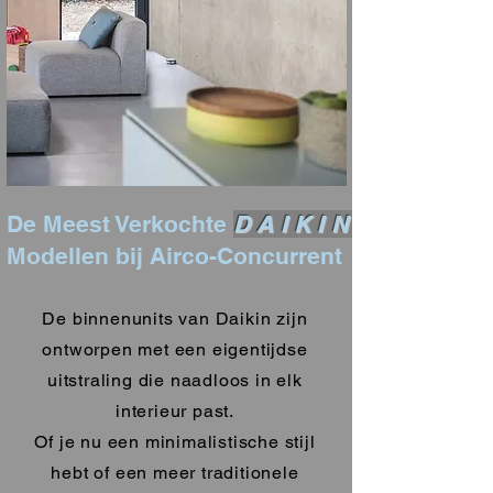
De Meest Verkochte
DAIKIN
Modellen bij Airco-Concurrent
De binnenunits van Daikin zijn
ontworpen met een eigentijdse
uitstraling die naadloos in elk
interieur past.
Of je nu een minimalistische stijl
hebt of een meer traditionele