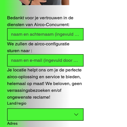
Bedankt voor je vertrouwen in de 
diensten van Airco-Concurrent:
We zullen de airco-configuratie 
sturen naar :
Je locatie helpt ons om je de perfecte 
airco-oplossing en service te bieden, 
helemaal op maat! We beloven, geen 
verrassingsbezoeken en/of 
ongewenste reclame!
In welk land en regio ben jij op zoek naar de perfecte airco?
Land/regio
Adres