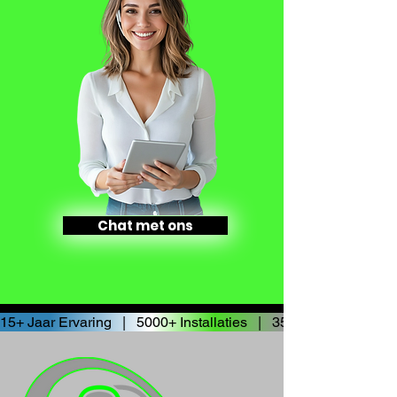
Chat met ons
15+ Jaar Ervaring   |   5000+ Installaties   |   3500+ Tevreden 