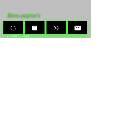
Menu-pagina's
Home
Diensten
Aanbiedingen
Airconditioning
Warmtepompen
Webshop
Over ons
Robert Schumandomein 2
6229ES Maastricht
Tel:
+31(0)626137678
Info@airco-concurrent.com
KVK nummer:
56304870
BTW nummer: NL852066077B01