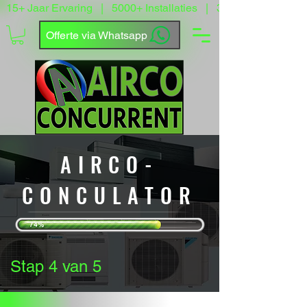
15+ Jaar Ervaring   |   5000+ Installaties   |   3500+ Tevreden
Offerte via Whatsapp
AIRCO-
CONCULATOR
Stap 4 van 5