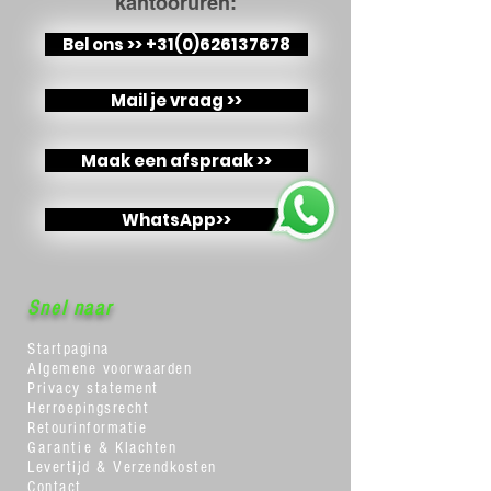
kantooruren:
Bel ons >> +31(0)626137678
Mail je vraag >>
Maak een afspraak >>
WhatsApp>>
Snel naar
Startpagina
Algemene voorwaarden
Privacy statement
Herroepingsrecht
Retourinformatie
Garantie
& Klachten
Levertijd & Verzendkosten
Contact