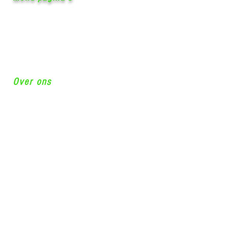
Home
Diensten
Aanbiedingen
Airconditioning
Warmtepompen
Webshop
Over ons
Robert Schumandomein 2
6229ES Maastricht
Tel:
+31(0)626137678
Info@airco-concurrent.com
KVK nummer:
56304870
BTW nummer: NL852066077B01
Blog
FAQ