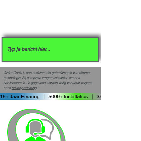
Claire Cools is een assistent die gebruikmaakt van slimme
technologie. Bij complexe vragen schakelen we ons
serviceteam in. Je gegevens worden veilig verwerkt volgens
onze
privacyverklaring
."
15+ Jaar Ervaring   |   5000+ Installaties   |   3500+ Tevreden 