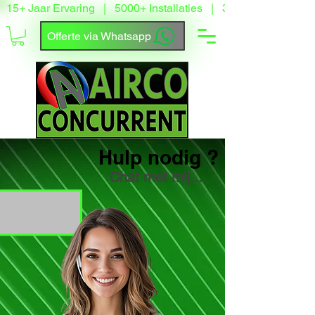
15+ Jaar Ervaring   |   5000+ Installaties   |   3500+ Tevreden
Offerte via Whatsapp
Hulp nodig ?
Chat met mij...