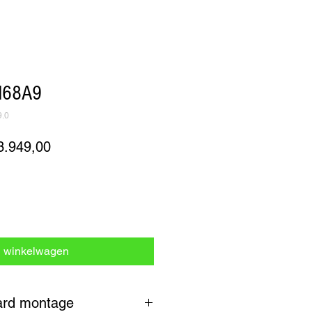
M68A9
9.0
rmale
Verkoopprijs
3.949,00
js
n winkelwagen
ard montage