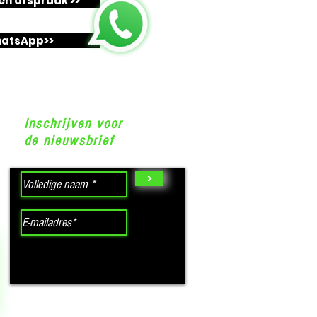
n afspraak >>
atsApp>>
Inschrijven voor
de nieuwsbrief
>