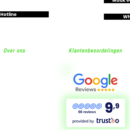
Maak ee
Hotline
Wh
Over ons
Klantenbeoordelingen
Robert Schumandomein 2
6229ES Maastricht
Tel: +31(0)626137678
Info@airco-concurrent.com
KVK nummer: 56304870
BTW nummer:
NL852066077B01