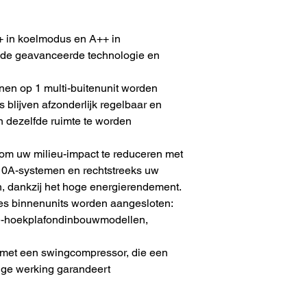
 in koelmodus en A++ in
 de geavanceerde technologie en
en op 1 multi-buitenunit worden
s blijven afzonderlijk regelbaar en
 in dezelfde ruimte te worden
om uw milieu-impact te reduceren met
410A-systemen en rechtstreeks uw
n, dankzij het hoge energierendement.
es binnenunits worden aangesloten:
te-hoekplafondinbouwmodellen,
st met een swingcompressor, die een
ige werking garandeert