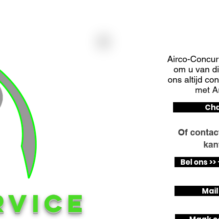
HULP
Airco-Concurr
om u van die
ons altijd co
met Ar
Cha
Of contac
kan
Bel ons >
Mail
RVICE