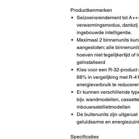
Productkenmerken
Seizoensrendement tot A+++
verwarmingsmodus, dankzij
ingebouwde intelligentie.
Maximaal 2 binnenunits kunn
aangesloten; alle binnenunit
hoeven niet tegelijkertijd of
geïnstalleerd
Kies voor een R-32-product 
68% in vergelijking met R-
energieverbruik te reducere
Er kunnen verschillende typ
bijv. wandmodellen, casset
inbouwsatellietmodellen
De buitenunits zijn uitgeru
geluidsarme en energiezuin
Specificaties