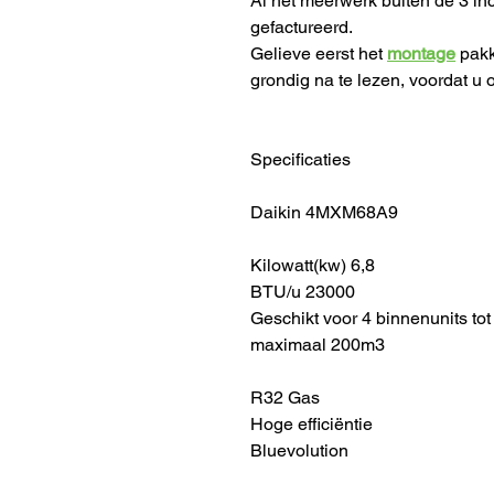
Al het meerwerk buiten de 3 in
gefactureerd.
Gelieve eerst het
montage
pakk
grondig na te lezen, voordat u o
Specificaties
Daikin 4MXM68A9
Kilowatt(kw) 6,8
BTU/u 23000
Geschikt voor 4 binnenunits to
maximaal 200m3
R32 Gas
Hoge efficiëntie
Bluevolution