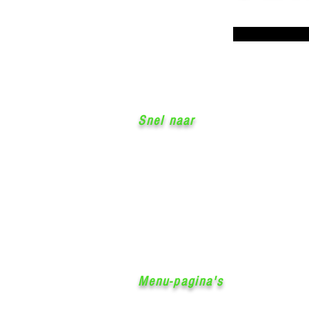
Snel naar
Startpagina
Algemene voorwaarden
Privacy statement
Herroepingsrecht
Retourinformatie
Garantie
& Klachten
Levertijd & Verzendkosten
Contact
Menu-pagina's
Home