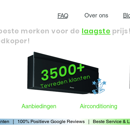
Over ons
Bl
FAQ
gen
beste merken voor de
laagste
prijs
dkoper!
3500+
Tevreden klanten
Aanbiedingen
Airconditioning
Klanten   |   100% Positieve Google Reviews   |   Beste Service 
Klanten   |   100% Positieve Google Reviews   |   Beste Service 