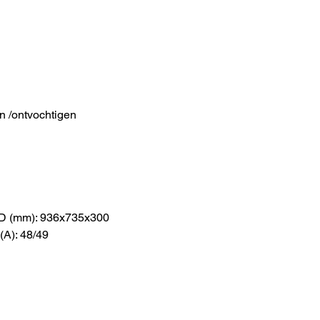
n /ontvochtigen
xD (mm): 936x735x300
(A): 48/49