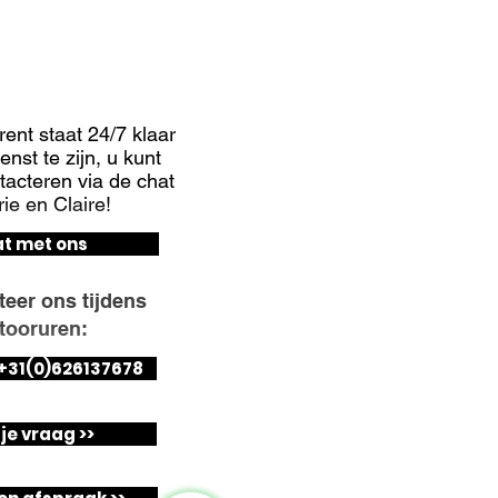
 NODIG?
ent staat 24/7 klaar
nst te zijn, u kunt
ntacteren via de chat
ie en Claire!
t met ons
teer ons tijdens
tooruren:
> +31(0)626137678
 je vraag >>