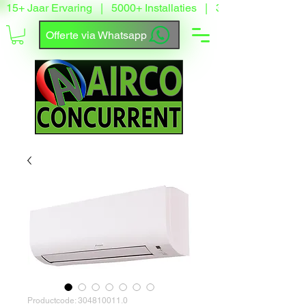
15+ Jaar Ervaring   |   5000+ Installaties   |   3500+ Tevreden
Offerte via Whatsapp
Productcode: 304810011.0