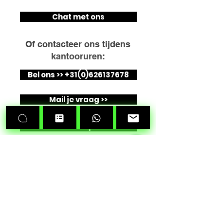
Voor meer informatie betreffende de
buitenunit.
verplaatsingskosten of andere vragen kunt u ons
Chat met ons
Een standaard installatie duurt maximaal 3 uur.
altijd vrijblijvend
contacteren
.
Ander extra werk wat niet voorzien is word
gerekend per uur, zie
hier
onze tarieven.
Of contacteer ons tijdens
kantooruren:
Bel ons >> +31(0)626137678
Mail je vraag >>
Maak een afspraak >>
WhatsApp>>
Snel naar
Startpagina