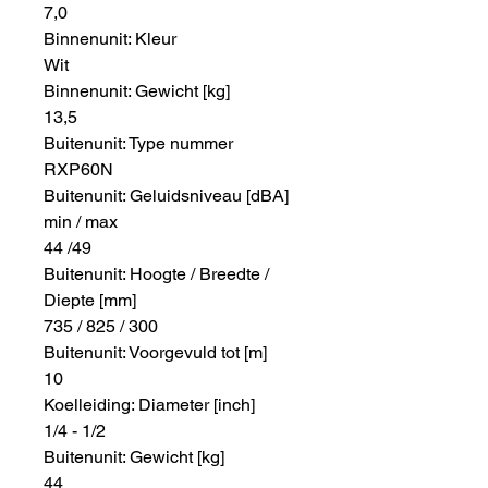
7,0
Binnenunit: Kleur
Wit
Binnenunit: Gewicht [kg]
13,5
Buitenunit: Type nummer
RXP60N
Buitenunit: Geluidsniveau [dBA]
min / max
44 /49
Buitenunit: Hoogte / Breedte /
Diepte [mm]
735 / 825 / 300
Buitenunit: Voorgevuld tot [m]
10
Koelleiding: Diameter [inch]
1/4 - 1/2
Buitenunit: Gewicht [kg]
44