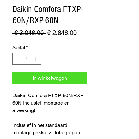
Daikin Comfora FTXP-
60N/RXP-60N
Normale
Verkoopprijs
 € 3.046,00 
€ 2.846,00
prijs
Aantal
*
In winkelwagen
Daikin Comfora FTXP-60N/RXP-
60N Inclusief montage en
afwerking!
Inclusief in het standaard
montage pakket zit inbegrepen: