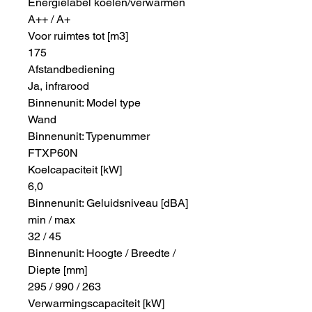
Energielabel koelen/verwarmen
A++ / A+
Voor ruimtes tot [m3]
175
Afstandbediening
Ja, infrarood
Binnenunit: Model type
Wand
Binnenunit: Typenummer
FTXP60N
Koelcapaciteit [kW]
6,0
Binnenunit: Geluidsniveau [dBA]
min / max
32 / 45
Binnenunit: Hoogte / Breedte /
Diepte [mm]
295 / 990 / 263
Verwarmingscapaciteit [kW]