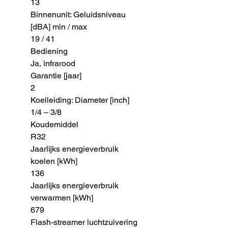
13
Binnenunit: Geluidsniveau
[dBA] min / max
19 / 41
Bediening
Ja, infrarood
Garantie [jaar]
2
Koelleiding: Diameter [inch]
1/4 – 3/8
Koudemiddel
R32
Jaarlijks energieverbruik
koelen [kWh]
136
Jaarlijks energieverbruik
verwarmen [kWh]
679
Flash-streamer luchtzuivering