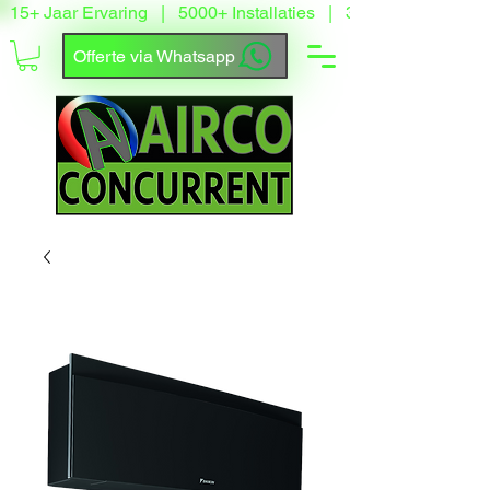
15+ Jaar Ervaring   |   5000+ Installaties   |   3500+ Tevreden
Offerte via Whatsapp