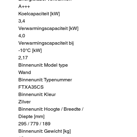
A+++
Koelcapaciteit [kW]
3,4
Verwarmingscapaciteit [kW]
4,0
Verwarmingscapaciteit bij
-10°C [kW]
2,17
Binnenunit: Model type
Wand
Binnenunit: Typenummer
FTXA35CS
Binnenunit: Kleur
Zilver
Binnenunit: Hoogte / Breedte /
Diepte [mm]
295 / 779 / 189
Binnenunit: Gewicht [kg]