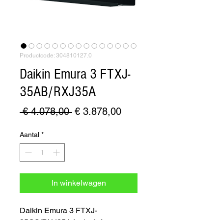
Productcode: 304810127.0
Daikin Emura 3 FTXJ-
35AB/RXJ35A
Normale
Verkoopprijs
 € 4.078,00 
€ 3.878,00
prijs
Aantal
*
In winkelwagen
Daikin Emura 3 FTXJ-